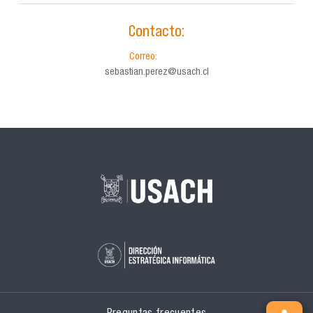
Contacto:
Correo:
sebastian.perez@usach.cl