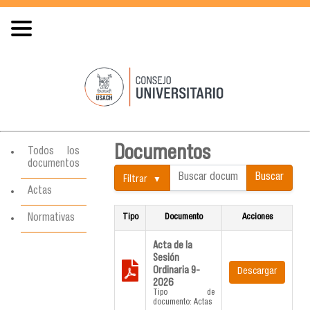
Documentos
Todos los
documentos
Buscar
Filtrar
documentos:
Actas
Normativas
Tipo
Documento
Acciones
Acta de la
Sesión
Ordinaria 9-
Descargar
2026
Tipo de
documento: Actas