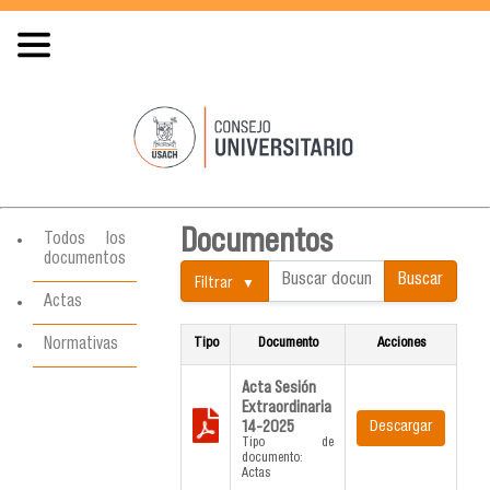
Documentos
Todos los
documentos
Buscar
Filtrar
documentos:
Actas
Normativas
Tipo
Documento
Acciones
Acta Sesión
Extraordinaria
14-2025
Descargar
Tipo de
documento:
Actas